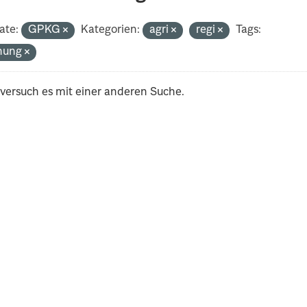
ate:
GPKG
Kategorien:
agri
regi
Tags:
nung
 versuch es mit einer anderen Suche.