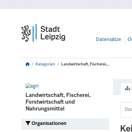
Zum Hauptinhalt wechseln
Datensätze
O
Kategorien
Landwirtschaft, Fischerei,...
Landwirtschaft, Fischerei,
Forstwirtschaft und
Nahrungsmittel
Organisationen
Ke