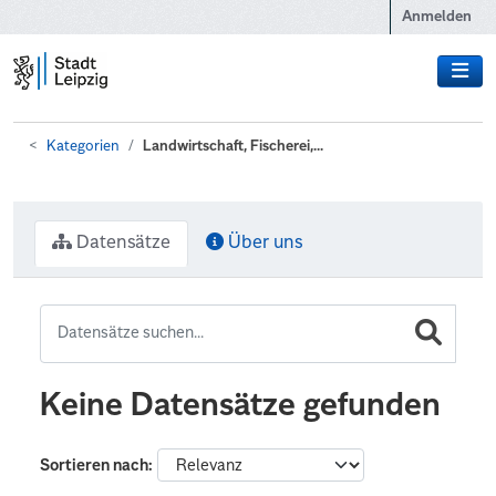
Zum Hauptinhalt wechseln
Anmelden
Kategorien
Landwirtschaft, Fischerei,...
Datensätze
Über uns
Keine Datensätze gefunden
Sortieren nach