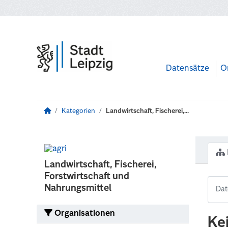
Zum Hauptinhalt wechseln
Datensätze
O
Kategorien
Landwirtschaft, Fischerei,...
Landwirtschaft, Fischerei,
Forstwirtschaft und
Nahrungsmittel
Organisationen
Ke