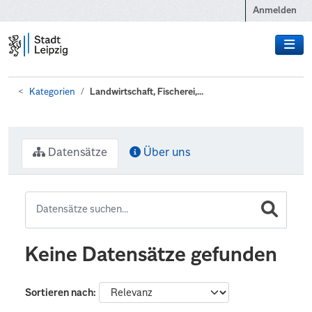
Zum Hauptinhalt wechseln
Anmelden
Kategorien
Landwirtschaft, Fischerei,...
Datensätze
Über uns
Keine Datensätze gefunden
Sortieren nach