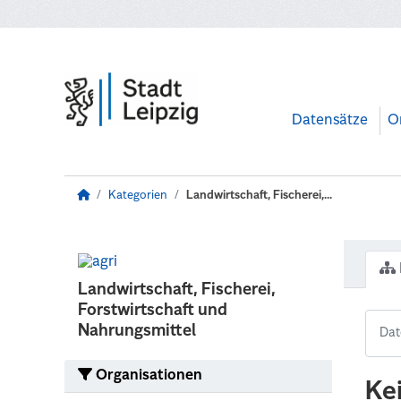
Zum Hauptinhalt wechseln
Datensätze
O
Kategorien
Landwirtschaft, Fischerei,...
Landwirtschaft, Fischerei,
Forstwirtschaft und
Nahrungsmittel
Organisationen
Ke