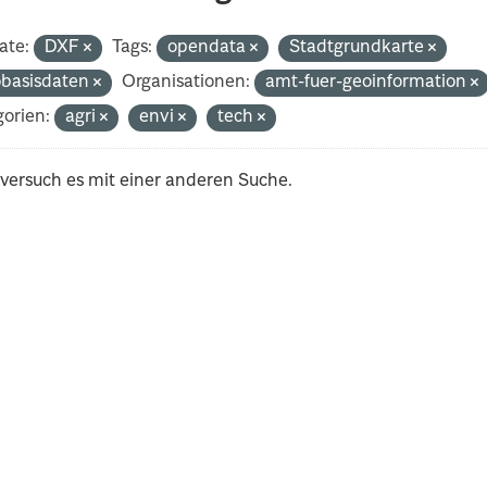
ate:
DXF
Tags:
opendata
Stadtgrundkarte
basisdaten
Organisationen:
amt-fuer-geoinformation
orien:
agri
envi
tech
 versuch es mit einer anderen Suche.