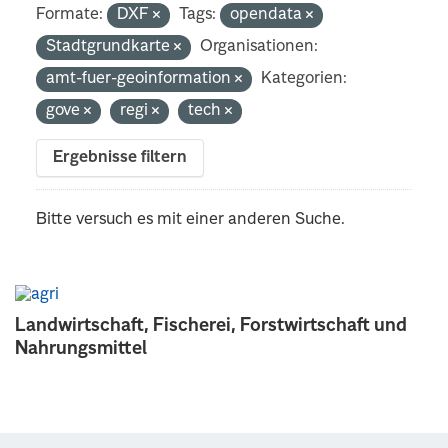
Formate:
DXF
Tags:
opendata
Stadtgrundkarte
Organisationen:
amt-fuer-geoinformation
Kategorien:
gove
regi
tech
Ergebnisse filtern
Bitte versuch es mit einer anderen Suche.
Landwirtschaft, Fischerei, Forstwirtschaft und
Nahrungsmittel