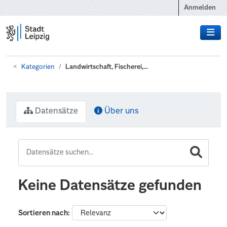
Zum Hauptinhalt wechseln
Anmelden
Kategorien
Landwirtschaft, Fischerei,...
Datensätze
Über uns
Keine Datensätze gefunden
Sortieren nach