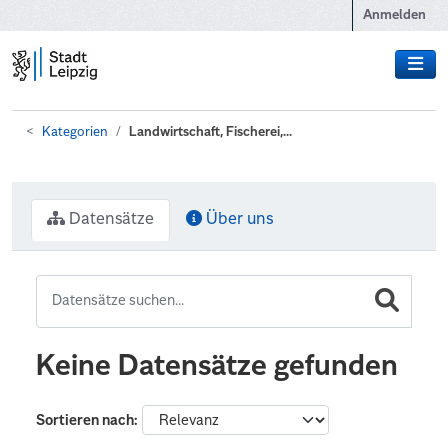
Zum Hauptinhalt wechseln
Anmelden
Kategorien
Landwirtschaft, Fischerei,...
Datensätze
Über uns
Keine Datensätze gefunden
Sortieren nach