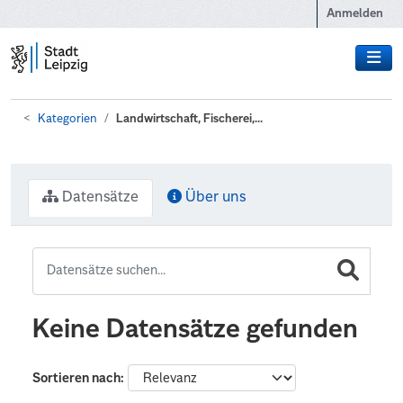
Zum Hauptinhalt wechseln
Anmelden
Kategorien
Landwirtschaft, Fischerei,...
Datensätze
Über uns
Keine Datensätze gefunden
Sortieren nach