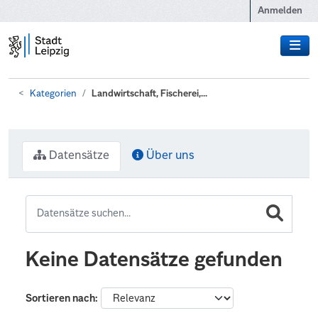
Zum Hauptinhalt wechseln
Anmelden
Kategorien
Landwirtschaft, Fischerei,...
Datensätze
Über uns
Keine Datensätze gefunden
Sortieren nach