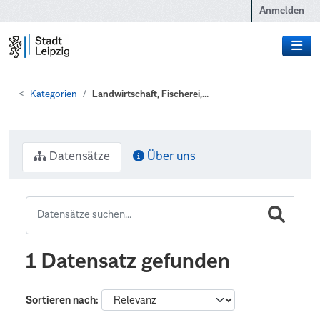
Zum Hauptinhalt wechseln
Anmelden
Kategorien
Landwirtschaft, Fischerei,...
Datensätze
Über uns
1 Datensatz gefunden
Sortieren nach