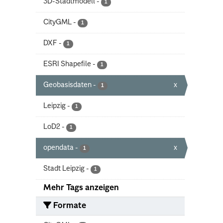
3D-Stadtmodell
-
1
CityGML
-
1
DXF
-
1
ESRI Shapefile
-
1
Geobasisdaten
-
x
1
Leipzig
-
1
LoD2
-
1
opendata
-
x
1
Stadt Leipzig
-
1
Mehr Tags anzeigen
Formate