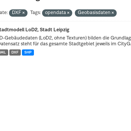
ate:
DXF
Tags:
opendata
Geobasisdaten
tadtmodell LoD2, Stadt Leipzig
D-Gebäudedaten (LoD2, ohne Texturen) bilden die Grundlage
atensatz steht für das gesamte Stadtgebiet jeweils im CityGM
GML
DXF
SHP