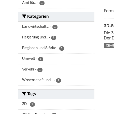
Amt für...
-
1
Form
Kategorien
3D-S
Landwirtschaft,...
-
1
Die 3
Regierung und...
-
1
Der D
City
Regionen und Städte
-
1
Umwelt
-
1
Verkehr
-
1
Wissenschaft und...
-
1
Tags
3D
-
1