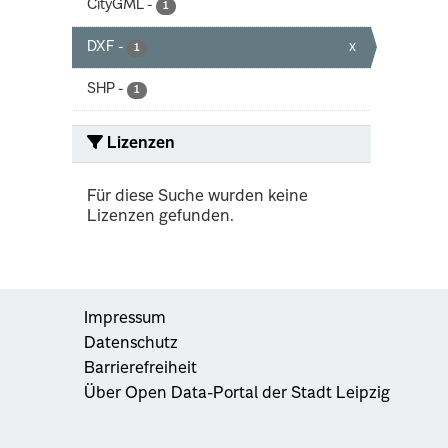
CityGML
-
1
DXF
-
x
1
SHP
-
1
Lizenzen
Für diese Suche wurden keine
Lizenzen gefunden.
Impressum
Datenschutz
Barrierefreiheit
Über Open Data-Portal der Stadt Leipzig