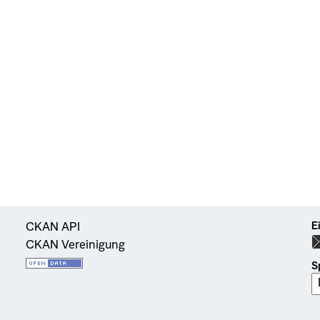
E
CKAN API
CKAN Vereinigung
S