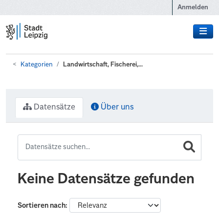
Zum Hauptinhalt wechseln
Anmelden
Kategorien
Landwirtschaft, Fischerei,...
Datensätze
Über uns
Keine Datensätze gefunden
Sortieren nach