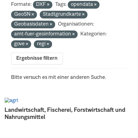
Formate:
DXF
Tags:
opendata
GeoSN
Stadtgrundkarte
Geobasisdaten
Organisationen:
amt-fuer-geoinformation
Kategorien:
gove
regi
Ergebnisse filtern
Bitte versuch es mit einer anderen Suche.
Landwirtschaft, Fischerei, Forstwirtschaft und
Nahrungsmittel