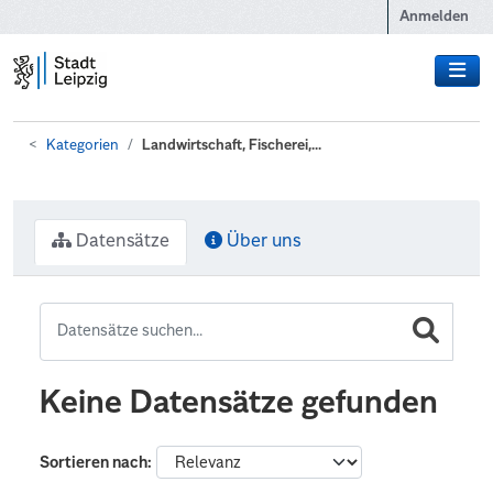
Zum Hauptinhalt wechseln
Anmelden
Kategorien
Landwirtschaft, Fischerei,...
Datensätze
Über uns
Keine Datensätze gefunden
Sortieren nach