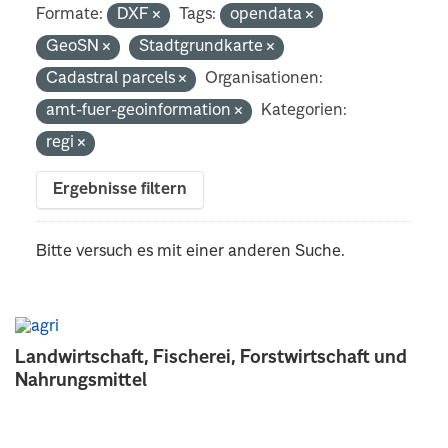
Formate:
DXF
Tags:
opendata
GeoSN
Stadtgrundkarte
Cadastral parcels
Organisationen:
amt-fuer-geoinformation
Kategorien:
regi
Ergebnisse filtern
Bitte versuch es mit einer anderen Suche.
Landwirtschaft, Fischerei, Forstwirtschaft und
Nahrungsmittel