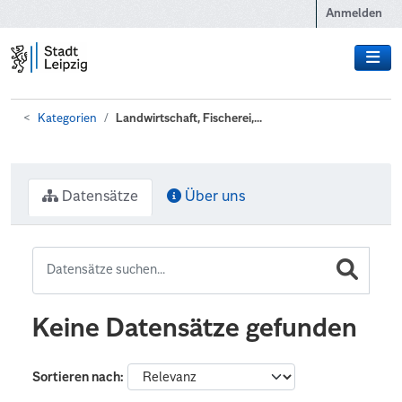
Zum Hauptinhalt wechseln
Anmelden
Kategorien
Landwirtschaft, Fischerei,...
Datensätze
Über uns
Keine Datensätze gefunden
Sortieren nach