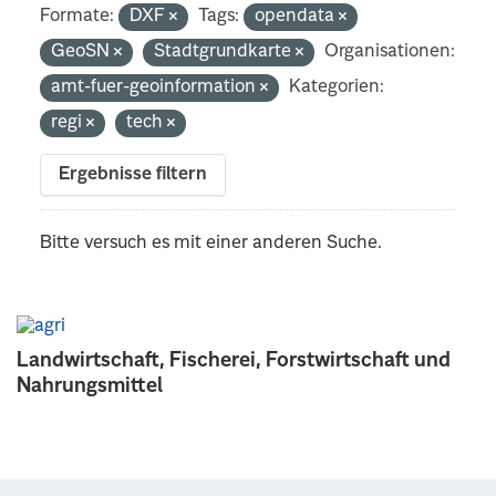
Formate:
DXF
Tags:
opendata
GeoSN
Stadtgrundkarte
Organisationen:
amt-fuer-geoinformation
Kategorien:
regi
tech
Ergebnisse filtern
Bitte versuch es mit einer anderen Suche.
Landwirtschaft, Fischerei, Forstwirtschaft und
Nahrungsmittel