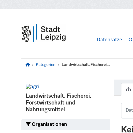
Zum Hauptinhalt wechseln
Datensätze
O
Kategorien
Landwirtschaft, Fischerei,...
Landwirtschaft, Fischerei,
Forstwirtschaft und
Nahrungsmittel
Organisationen
Ke