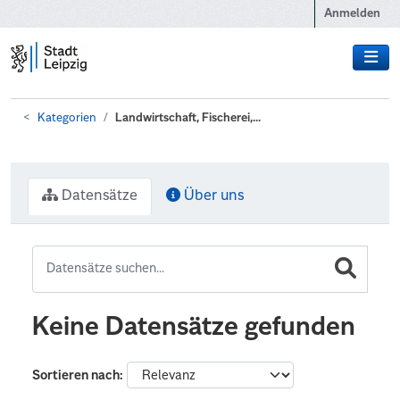
Zum Hauptinhalt wechseln
Anmelden
Kategorien
Landwirtschaft, Fischerei,...
Datensätze
Über uns
Keine Datensätze gefunden
Sortieren nach