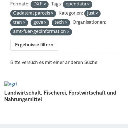
Formate:
DXF
Tags:
opendata
Cadastral parcels
Kategorien:
just
tran
gove
tech
Organisationen:
amt-fuer-geoinformation
Ergebnisse filtern
Bitte versuch es mit einer anderen Suche.
Landwirtschaft, Fischerei, Forstwirtschaft und
Nahrungsmittel