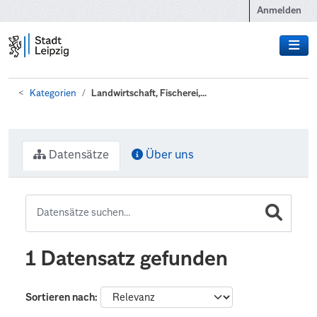
Zum Hauptinhalt wechseln
Anmelden
Kategorien
Landwirtschaft, Fischerei,...
Datensätze
Über uns
1 Datensatz gefunden
Sortieren nach