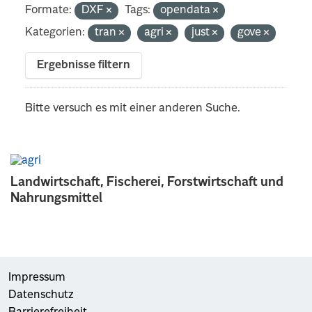
Formate:
DXF
Tags:
opendata
Kategorien:
tran
agri
just
gove
Ergebnisse filtern
Bitte versuch es mit einer anderen Suche.
Landwirtschaft, Fischerei, Forstwirtschaft und
Nahrungsmittel
Impressum
Datenschutz