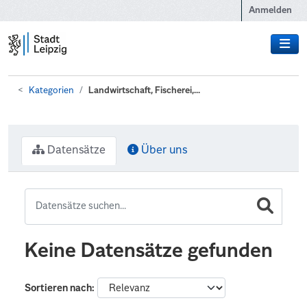
Zum Hauptinhalt wechseln
Anmelden
Kategorien
Landwirtschaft, Fischerei,...
Datensätze
Über uns
Keine Datensätze gefunden
Sortieren nach