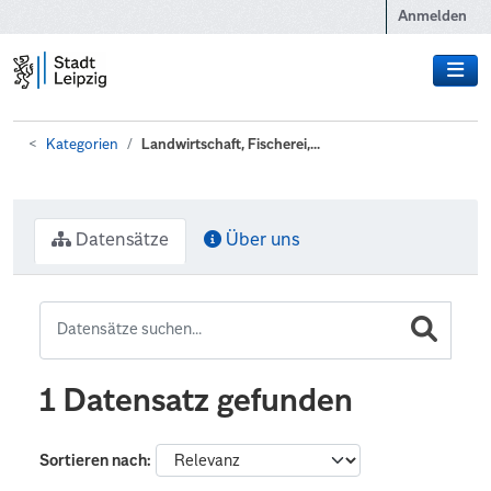
Zum Hauptinhalt wechseln
Anmelden
Kategorien
Landwirtschaft, Fischerei,...
Datensätze
Über uns
1 Datensatz gefunden
Sortieren nach