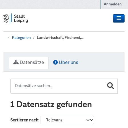
Zum Hauptinhalt wechseln
Anmelden
Kategorien
Landwirtschaft, Fischerei,...
Datensätze
Über uns
1 Datensatz gefunden
Sortieren nach