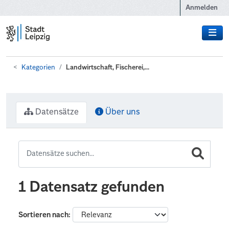
Zum Hauptinhalt wechseln
Anmelden
Kategorien
Landwirtschaft, Fischerei,...
Datensätze
Über uns
1 Datensatz gefunden
Sortieren nach