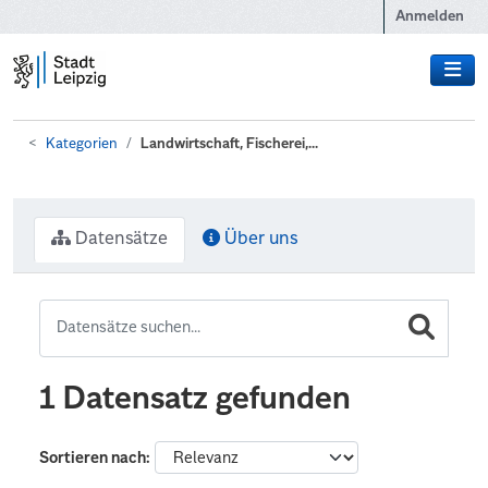
Zum Hauptinhalt wechseln
Anmelden
Kategorien
Landwirtschaft, Fischerei,...
Datensätze
Über uns
1 Datensatz gefunden
Sortieren nach