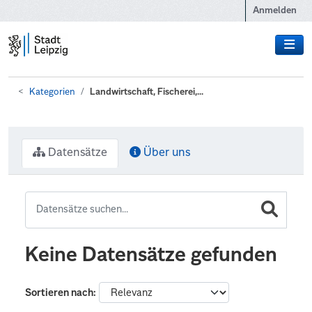
Zum Hauptinhalt wechseln
Anmelden
Kategorien
Landwirtschaft, Fischerei,...
Datensätze
Über uns
Keine Datensätze gefunden
Sortieren nach