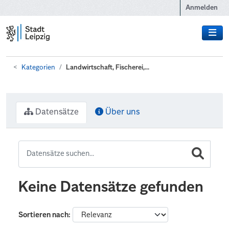
Zum Hauptinhalt wechseln
Anmelden
Kategorien
Landwirtschaft, Fischerei,...
Datensätze
Über uns
Keine Datensätze gefunden
Sortieren nach