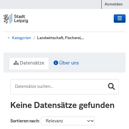
Zum Hauptinhalt wechseln
Anmelden
Kategorien
Landwirtschaft, Fischerei,...
Datensätze
Über uns
Keine Datensätze gefunden
Sortieren nach