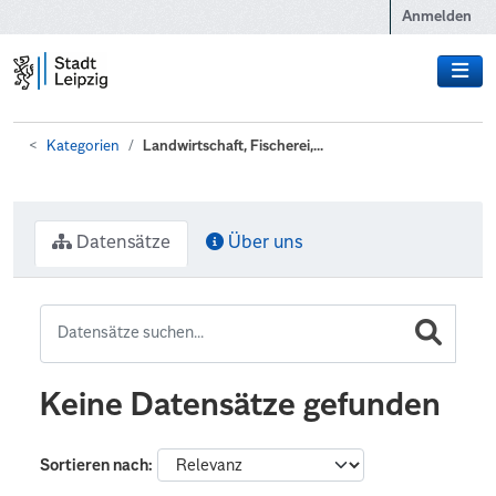
Zum Hauptinhalt wechseln
Anmelden
Kategorien
Landwirtschaft, Fischerei,...
Datensätze
Über uns
Keine Datensätze gefunden
Sortieren nach