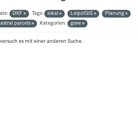
ate:
DXF
Tags:
lokal
LeipziGIS
Planung
astral parcels
Kategorien:
gove
 versuch es mit einer anderen Suche.