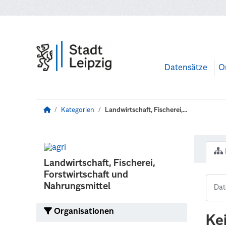
Zum Hauptinhalt wechseln
Datensätze
O
Kategorien
Landwirtschaft, Fischerei,...
Landwirtschaft, Fischerei,
Forstwirtschaft und
Nahrungsmittel
Organisationen
Ke