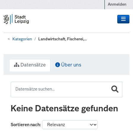
Zum Hauptinhalt wechseln
Anmelden
Kategorien
Landwirtschaft, Fischerei,...
Datensätze
Über uns
Keine Datensätze gefunden
Sortieren nach