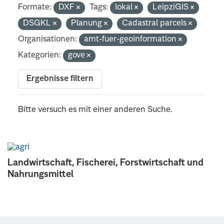
Formate:
DXF
Tags:
lokal
LeipziGIS
DSGKL
Planung
Cadastral parcels
Organisationen:
amt-fuer-geoinformation
Kategorien:
gove
Ergebnisse filtern
Bitte versuch es mit einer anderen Suche.
Landwirtschaft, Fischerei, Forstwirtschaft und
Nahrungsmittel