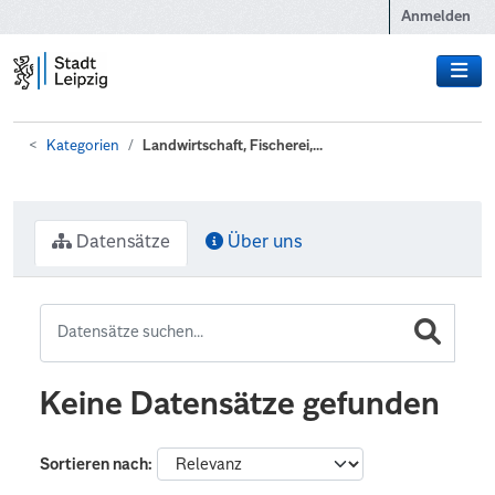
Zum Hauptinhalt wechseln
Anmelden
Kategorien
Landwirtschaft, Fischerei,...
Datensätze
Über uns
Keine Datensätze gefunden
Sortieren nach