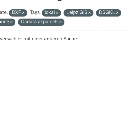
ate:
DXF
Tags:
lokal
LeipziGIS
DSGKL
nung
Cadastral parcels
 versuch es mit einer anderen Suche.