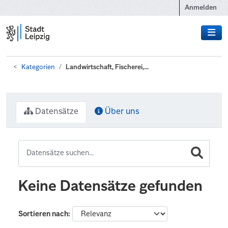
Zum Hauptinhalt wechseln
Anmelden
Kategorien
Landwirtschaft, Fischerei,...
Datensätze
Über uns
Keine Datensätze gefunden
Sortieren nach