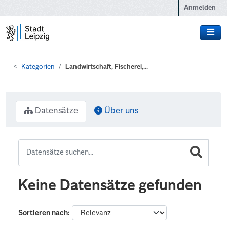
Zum Hauptinhalt wechseln
Anmelden
Kategorien
Landwirtschaft, Fischerei,...
Datensätze
Über uns
Keine Datensätze gefunden
Sortieren nach