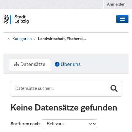
Zum Hauptinhalt wechseln
Anmelden
Kategorien
Landwirtschaft, Fischerei,...
Datensätze
Über uns
Keine Datensätze gefunden
Sortieren nach