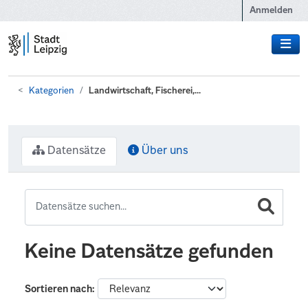
Zum Hauptinhalt wechseln
Anmelden
Kategorien
Landwirtschaft, Fischerei,...
Datensätze
Über uns
Keine Datensätze gefunden
Sortieren nach