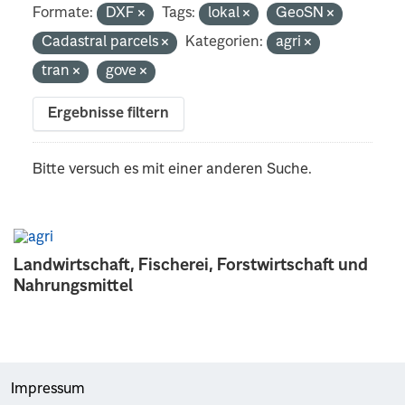
Formate:
DXF
Tags:
lokal
GeoSN
Cadastral parcels
Kategorien:
agri
tran
gove
Ergebnisse filtern
Bitte versuch es mit einer anderen Suche.
Landwirtschaft, Fischerei, Forstwirtschaft und
Nahrungsmittel
Impressum