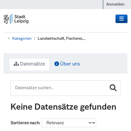
Zum Hauptinhalt wechseln
Anmelden
Kategorien
Landwirtschaft, Fischerei,...
Datensätze
Über uns
Keine Datensätze gefunden
Sortieren nach