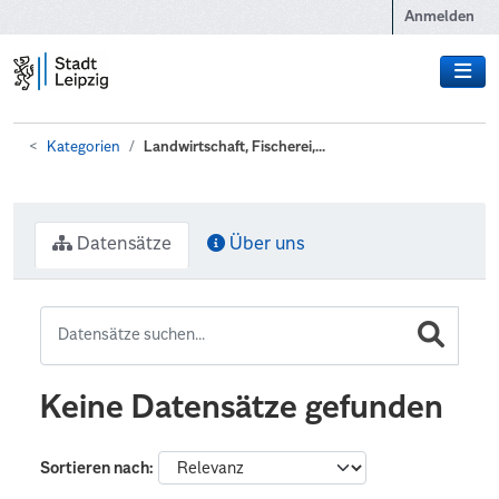
Zum Hauptinhalt wechseln
Anmelden
Kategorien
Landwirtschaft, Fischerei,...
Datensätze
Über uns
Keine Datensätze gefunden
Sortieren nach