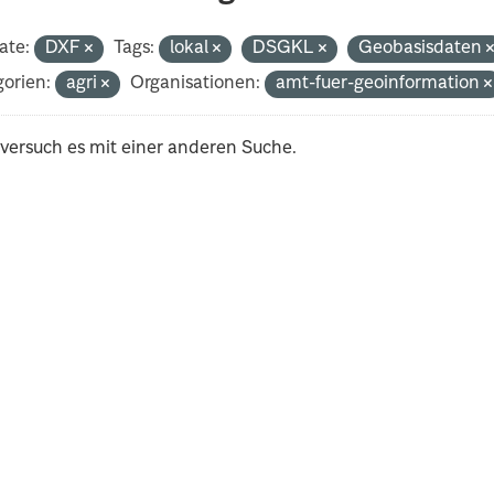
ate:
DXF
Tags:
lokal
DSGKL
Geobasisdaten
orien:
agri
Organisationen:
amt-fuer-geoinformation
 versuch es mit einer anderen Suche.