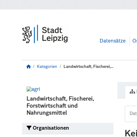
Zum Hauptinhalt wechseln
Datensätze
O
Kategorien
Landwirtschaft, Fischerei,...
Landwirtschaft, Fischerei,
Forstwirtschaft und
Nahrungsmittel
Organisationen
Ke