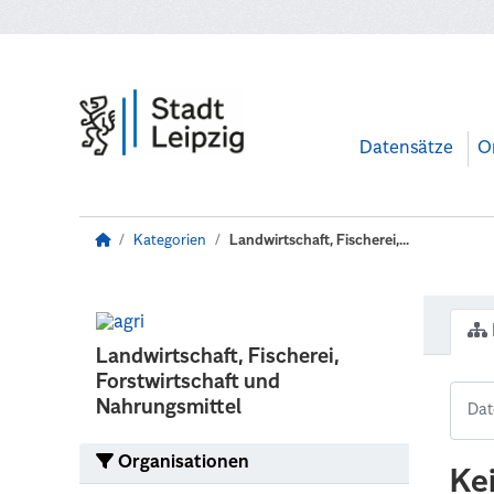
Zum Hauptinhalt wechseln
Datensätze
O
Kategorien
Landwirtschaft, Fischerei,...
Landwirtschaft, Fischerei,
Forstwirtschaft und
Nahrungsmittel
Organisationen
Ke