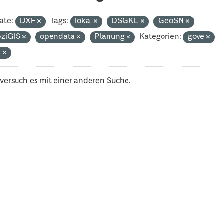
ate:
DXF
Tags:
lokal
DSGKL
GeoSN
pziGIS
opendata
Planung
Kategorien:
gove
i
 versuch es mit einer anderen Suche.