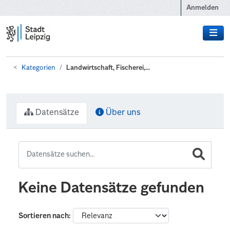
Zum Hauptinhalt wechseln
Anmelden
Kategorien
Landwirtschaft, Fischerei,...
Datensätze
Über uns
Keine Datensätze gefunden
Sortieren nach