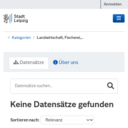
Zum Hauptinhalt wechseln
Anmelden
Kategorien
Landwirtschaft, Fischerei,...
Datensätze
Über uns
Keine Datensätze gefunden
Sortieren nach