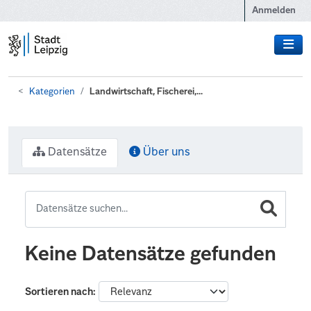
Zum Hauptinhalt wechseln
Anmelden
Kategorien
Landwirtschaft, Fischerei,...
Datensätze
Über uns
Keine Datensätze gefunden
Sortieren nach