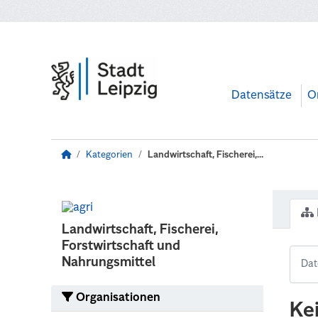
Zum Hauptinhalt wechseln
Datensätze
O
Kategorien
Landwirtschaft, Fischerei,...
Landwirtschaft, Fischerei,
Forstwirtschaft und
Nahrungsmittel
Organisationen
Ke