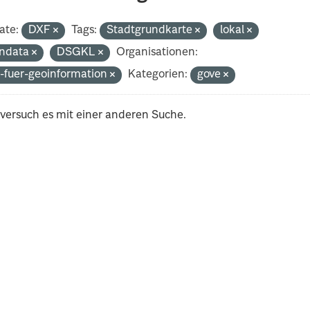
ate:
DXF
Tags:
Stadtgrundkarte
lokal
ndata
DSGKL
Organisationen:
-fuer-geoinformation
Kategorien:
gove
 versuch es mit einer anderen Suche.