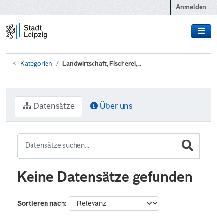
Zum Hauptinhalt wechseln
Anmelden
Kategorien
Landwirtschaft, Fischerei,...
Datensätze
Über uns
Keine Datensätze gefunden
Sortieren nach