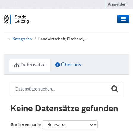
Zum Hauptinhalt wechseln
Anmelden
Kategorien
Landwirtschaft, Fischerei,...
Datensätze
Über uns
Keine Datensätze gefunden
Sortieren nach