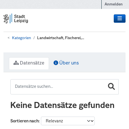
Zum Hauptinhalt wechseln
Anmelden
Kategorien
Landwirtschaft, Fischerei,...
Datensätze
Über uns
Keine Datensätze gefunden
Sortieren nach