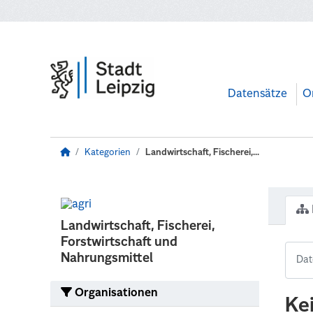
Zum Hauptinhalt wechseln
Datensätze
O
Kategorien
Landwirtschaft, Fischerei,...
Landwirtschaft, Fischerei,
Forstwirtschaft und
Nahrungsmittel
Organisationen
Ke