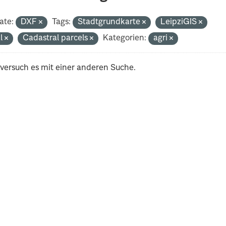
ate:
DXF
Tags:
Stadtgrundkarte
LeipziGIS
al
Cadastral parcels
Kategorien:
agri
 versuch es mit einer anderen Suche.