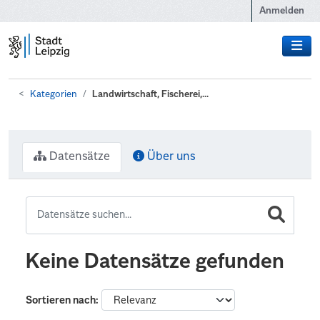
Zum Hauptinhalt wechseln
Anmelden
Kategorien
Landwirtschaft, Fischerei,...
Datensätze
Über uns
Keine Datensätze gefunden
Sortieren nach