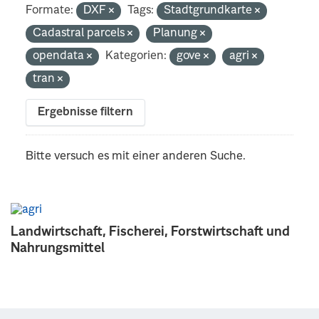
Formate:
DXF
Tags:
Stadtgrundkarte
Cadastral parcels
Planung
opendata
Kategorien:
gove
agri
tran
Ergebnisse filtern
Bitte versuch es mit einer anderen Suche.
Landwirtschaft, Fischerei, Forstwirtschaft und
Nahrungsmittel