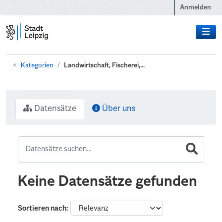
Zum Hauptinhalt wechseln
Anmelden
Kategorien
Landwirtschaft, Fischerei,...
Datensätze
Über uns
Keine Datensätze gefunden
Sortieren nach