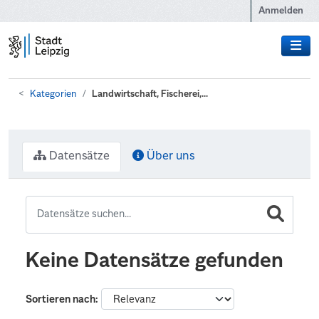
Zum Hauptinhalt wechseln
Anmelden
Kategorien
Landwirtschaft, Fischerei,...
Datensätze
Über uns
Keine Datensätze gefunden
Sortieren nach