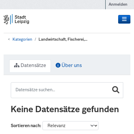
Zum Hauptinhalt wechseln
Anmelden
Kategorien
Landwirtschaft, Fischerei,...
Datensätze
Über uns
Keine Datensätze gefunden
Sortieren nach